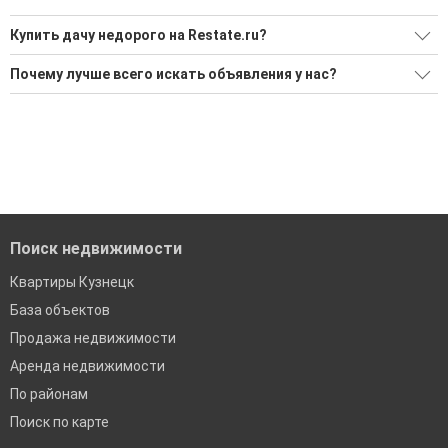
Купить дачу недорого на Restate.ru?
Ищите, как Купить дачу недорого?
Почему лучше всего искать объявления у нас?
2 актуальных и проверенных объявления
Все объявления проверены и проходят строгую
модерацию
Воспользуйтесь нашим поиском по новостройкам, для
подбора подходящего вам варианта
Удобный поиск, есть подписка на новые объявления
'Сохраните результаты поиска и возвращайтесь к нему,
Помогаем с подбором выгодных ипотечных программ в
когда это будет нужно'
банках в Кузнецке
Поиск недвижимости
Квартиры Кузнецк
База объектов
Продажа недвижимости
Аренда недвижимости
По районам
Поиск по карте