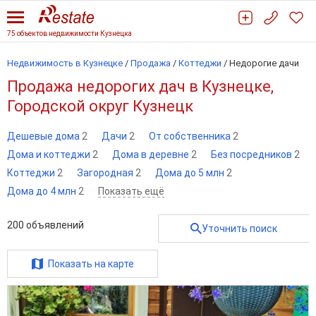
75 объектов недвижимости Кузнецка
Недвижимость в Кузнецке
/
Продажа
/
Коттеджи
/
Недорогие дачи
Продажа недорогих дач в Кузнецке,
Городской округ Кузнецк
Дешевые дома
2
Дачи
2
От собственника
2
Дома и коттеджи
2
Дома в деревне
2
Без посредников
2
Коттеджи
2
Загородная
2
Дома до 5 млн
2
Дома до 4 млн
2
Показать ещё
200
объявлений
Уточнить поиск
Показать на карте